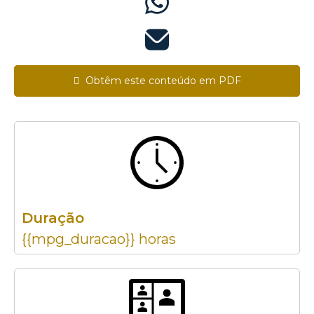
Obtêm este conteúdo em PDF
Duração
{{mpg_duracao}} horas