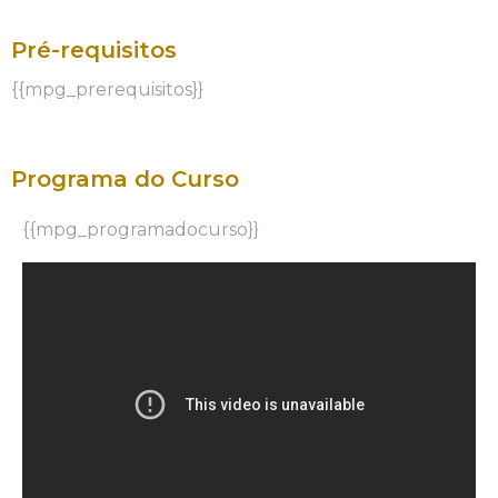
Pré-requisitos
{{mpg_prerequisitos}}
Programa do Curso
{{mpg_programadocurso}}