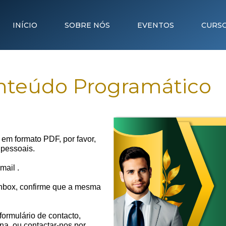
INÍCIO
SOBRE NÓS
EVENTOS
CURS
onteúdo Programático
em formato PDF, por favor,
 pessoais.
-mail
.
nbox, confirme que a mesma
ormulário de contacto,
na, ou contactar-nos por